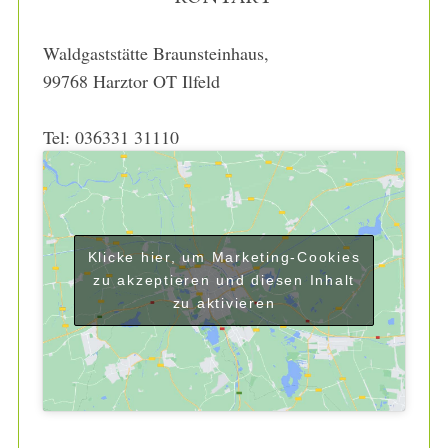
g
d
Waldgaststätte Braunsteinhaus,
e
99768 Harztor OT Ilfeld
r
B
Tel: 036331 31110
e
i
t
r
Klicke hier, um Marketing-Cookies
ä
zu akzeptieren und diesen Inhalt
g
zu aktivieren
e