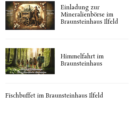
Einladung zur
Mineralienbörse im
S
Braunsteinhaus Ilfeld
e
a
r
c
h
Himmelfahrt im
f
Braunsteinhaus
o
r
:
Fischbuffet im Braunsteinhaus Ilfeld
S