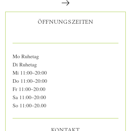
e
i
ÖFFNUNGSZEITEN
t
e
n
n
u
Mo Ruhetag
m
Di Ruhetag
m
Mi 11:00–20:00
e
Do 11:00–20:00
r
Fr 11:00–20:00
i
Sa 11:00–20:00
e
So 11:00–20.00
r
u
n
KONTAKT