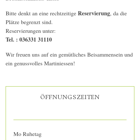
Reservierung
Bitte denkt an eine rechtzeitige
, da die
Plätze begrenzt sind.
Reservierungen unter:
Tel. : 036331 31110
Wir freuen uns auf ein gemütliches Beisammensein und
ein genussvolles Martiniessen!
S
e
a
r
ÖFFNUNGSZEITEN
c
h
f
o
r
Mo Ruhetag
: