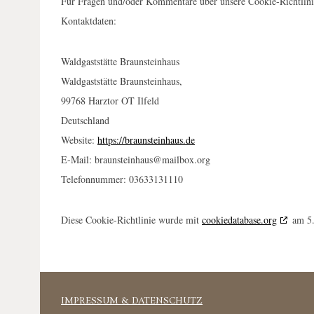
Für Fragen und/oder Kommentare über unsere Cookie-Richtlinien
Kontaktdaten:
Waldgaststätte Braunsteinhaus
Waldgaststätte Braunsteinhaus,
99768 Harztor OT Ilfeld
Deutschland
Website:
https://braunsteinhaus.de
E-Mail:
braunsteinhaus@
mailbox.org
Telefonnummer: 03633131110
Diese Cookie-Richtlinie wurde mit
cookiedatabase.org
am 5.
IMPRESSUM & DATENSCHUTZ