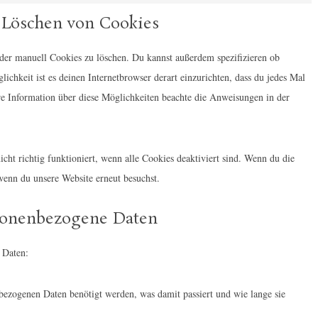
e
p
i
o
a
 Löschen von Cookies
g
r
c
g
r
o
e
e
l
er manuell Cookies zu löschen. Du kannst außerdem spezifizieren ob
k
o
s
s
e
lichkeit ist es deinen Internetbrowser derart einzurichten, dass du jedes Mal
e
g
s
o
-
ere Information über diese Möglichkeiten beachte die Anweisungen in der
t
l
n
f
i
e
s
o
n
-
t
n
cht richtig funktioniert, wenn alle Cookies deaktiviert sind. Wenn du die
g
m
i
t
wenn du unsere Website erneut besuchst.
a
g
s
p
e
rsonenbezogene Daten
s
s
 Daten:
bezogenen Daten benötigt werden, was damit passiert und wie lange sie