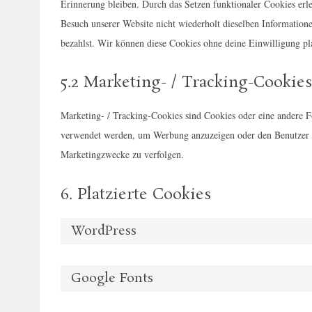
Erinnerung bleiben. Durch das Setzen funktionaler Cookies erl
Besuch unserer Website nicht wiederholt dieselben Informatione
bezahlst. Wir können diese Cookies ohne deine Einwilligung pla
5.2 Marketing- / Tracking-Cookies
Marketing- / Tracking-Cookies sind Cookies oder eine andere F
S
verwendet werden, um Werbung anzuzeigen oder den Benutzer a
e
Marketingzwecke zu verfolgen.
a
r
c
6. Platzierte Cookies
h
f
WordPress
o
r
:
Google Fonts