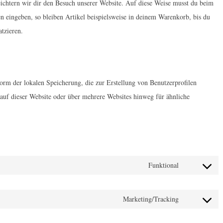
eichtern wir dir den Besuch unserer Website. Auf diese Weise musst du beim
n eingeben, so bleiben Artikel beispielsweise in deinem Warenkorb, bis du
tzieren.
orm der lokalen Speicherung, die zur Erstellung von Benutzerprofilen
uf dieser Website oder über mehrere Websites hinweg für ähnliche
Funktional
C
o
Marketing/Tracking
n
C
s
o