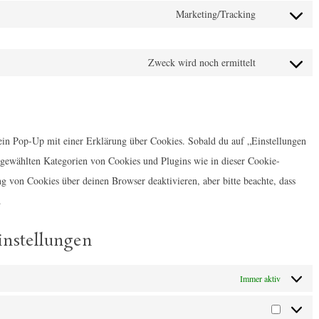
e
Marketing/Tracking
n
C
n
s
o
t
e
Zweck wird noch ermittelt
n
t
C
n
s
o
o
t
e
s
n
t
n
e
s
o
 ein Pop-Up mit einer Erklärung über Cookies. Sobald du auf „Einstellungen
t
r
e
s
ir gewählten Kategorien von Cookies und Plugins wie in dieser Cookie-
t
v
n
e
 von Cookies über deinen Browser deaktivieren, aber bitte beachte, dass
o
i
t
r
.
s
c
t
v
e
e
o
i
instellungen
r
w
s
c
v
o
e
e
Immer aktiv
i
r
r
g
c
d
v
o
M